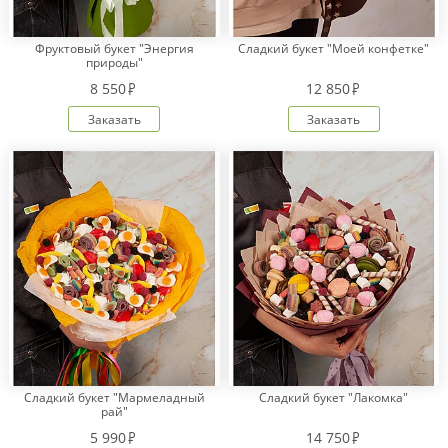
Фруктовый букет "Энергия
Сладкий букет "Моей конфетке"
природы"
Оплата
заказа
8 550
12 850
Условия
Заказать
Заказать
доставки
Бонусная
программа
Корпоративным
клиентам
Обратная
связь
О
компании
Change
language
to
Сладкий букет "Мармеладный
Сладкий букет "Лакомка"
English
рай"
5 990
14 750