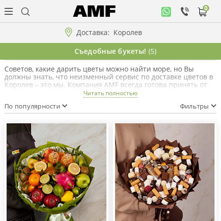
0
Личный
кабинет
Доставка:
Королев
Музыкальная
Съедобные букеты!
(5)
коллекция
Советов, какие дарить цветы можно найти море, но Вы
должны знать, что неизменный сервис по доставке цветов в
Цветы
Королев – это мы. Компания AMF всегда готова принять от
вас звонок или электронное сообщение и отправить своих
Читать полностью
курьеров по указанному адресу. Не стесняйтесь дарить
По популярности
Фильтры
радость, не жалейте для этого денег, любите и всегда будете
Композиции
любимыми. Старайтесь вырваться из рутины, чтобы
заставить улыбнуться близких людей и вам это окупится
сторицей!
"ВАУ"!!!
Коллекции!!!
Розы
Подарки