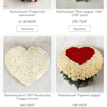
Композиция "Сердечное
Композиция "Мое сердце - тебе"
признание"
(1001 роза)
Оплата
заказа
от
44 850
295 750
Условия
Заказать
Заказать
доставки
Бонусная
программа
Корпоративным
клиентам
Обратная
связь
О
компании
Change
language
to
Композиция из 1001 белой розы
Композиция "Горячее сердце"
English
"Сердце Ангела"
340 590
188 050