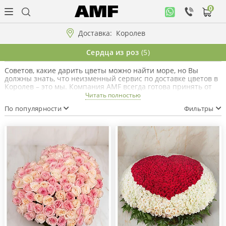
0
Личный
кабинет
Доставка:
Королев
Музыкальная
Сердца из роз
(5)
коллекция
Советов, какие дарить цветы можно найти море, но Вы
должны знать, что неизменный сервис по доставке цветов в
Цветы
Королев – это мы. Компания AMF всегда готова принять от
вас звонок или электронное сообщение и отправить своих
Читать полностью
курьеров по указанному адресу. Не стесняйтесь дарить
По популярности
Фильтры
радость, не жалейте для этого денег, любите и всегда будете
Композиции
любимыми. Старайтесь вырваться из рутины, чтобы
заставить улыбнуться близких людей и вам это окупится
сторицей!
"ВАУ"!!!
Коллекции!!!
Розы
Подарки